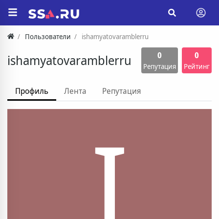
Пользователи
ishamyatovaramblerru
0
0
ishamyatovaramblerru
Репутация
Рейтинг
Профиль
Лента
Репутация
I