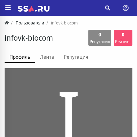
Пользователи
infovk-biocom
0
0
infovk-biocom
Репутация
Рейтинг
Профиль
Лента
Репутация
I