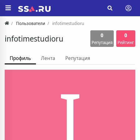
Пользователи
infotimestudioru
0
0
infotimestudioru
Репутация
Рейтинг
Профиль
Лента
Репутация
I