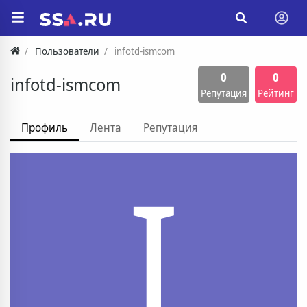
Пользователи
infotd-ismcom
0
0
infotd-ismcom
Репутация
Рейтинг
Профиль
Лента
Репутация
I