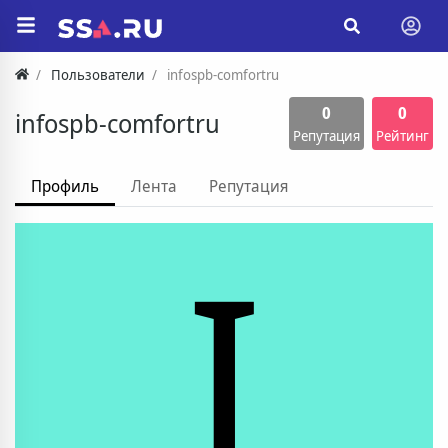
Пользователи
infospb-comfortru
0
0
infospb-comfortru
Репутация
Рейтинг
Профиль
Лента
Репутация
I