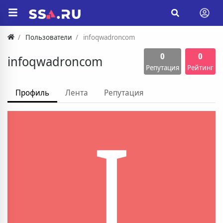
Пользователи
infoqwadroncom
0
0
infoqwadroncom
Репутация
Рейтинг
Профиль
Лента
Репутация
I