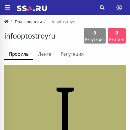
Пользователи
infooptostroyru
0
0
infooptostroyru
Репутация
Рейтинг
Профиль
Лента
Репутация
I