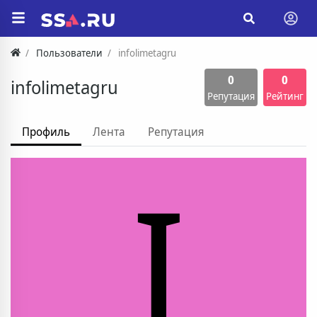
Пользователи
infolimetagru
0
0
infolimetagru
Репутация
Рейтинг
Профиль
Лента
Репутация
I