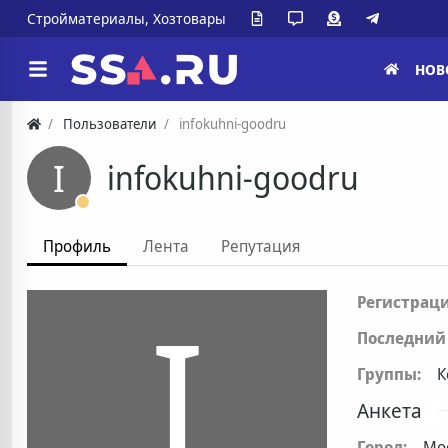
Стройматериалы, Хозтовары
НОВ
Пользователи
infokuhni-goodru
I
infokuhni-goodru
Профиль
Лента
Репутация
I
Регистраци
Последний 
Группы:
К
Анкета
Город:
Мо