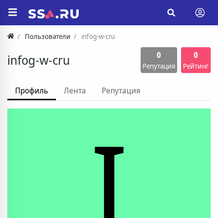
Пользователи
infog-w-cru
0
0
infog-w-cru
Репутация
Рейтинг
Профиль
Лента
Репутация
I