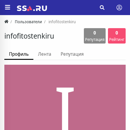
Пользователи
infofitostenkiru
0
0
infofitostenkiru
Репутация
Рейтинг
Профиль
Лента
Репутация
I