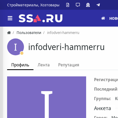
Стройматериалы, Хозтовары
НОВ
Пользователи
infodveri-hammerru
I
infodveri-hammerru
Профиль
Лента
Репутация
I
Регистраци
Последний 
Группы:
К
Анкета
Город:
Мо