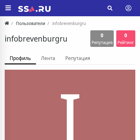
Пользователи
infobrevenburgru
0
0
infobrevenburgru
Репутация
Рейтинг
Профиль
Лента
Репутация
I