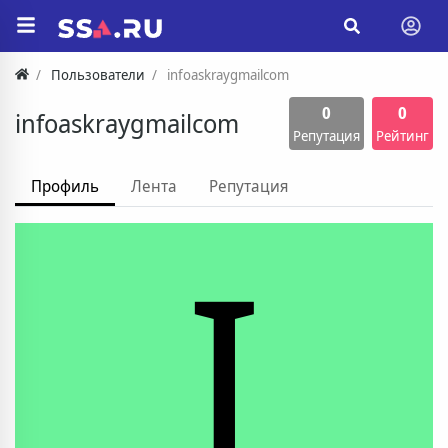
Пользователи
infoaskraygmailcom
0
0
infoaskraygmailcom
Репутация
Рейтинг
Профиль
Лента
Репутация
I