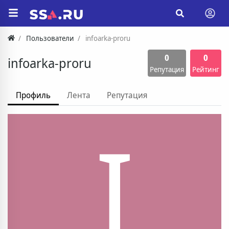
Пользователи
infoarka-proru
0
0
infoarka-proru
Репутация
Рейтинг
Профиль
Лента
Репутация
I