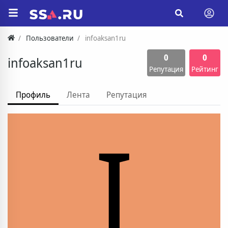
Пользователи
infoaksan1ru
0
0
infoaksan1ru
Репутация
Рейтинг
Профиль
Лента
Репутация
I