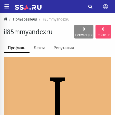
Пользователи
il85mmyandexru
0
0
il85mmyandexru
Репутация
Рейтинг
Профиль
Лента
Репутация
I