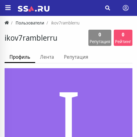
Пользователи
ikov7ramblerru
0
0
ikov7ramblerru
Репутация
Рейтинг
Профиль
Лента
Репутация
I