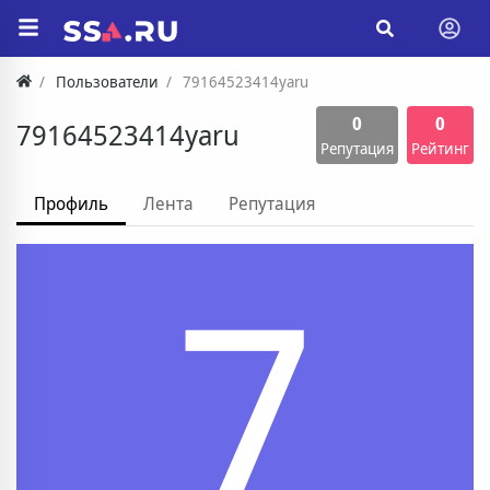
Пользователи
79164523414yaru
0
0
79164523414yaru
Репутация
Рейтинг
Профиль
Лента
Репутация
7