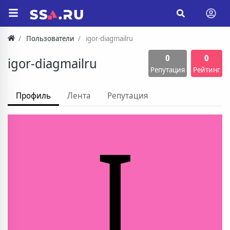
Пользователи
igor-diagmailru
0
0
igor-diagmailru
Репутация
Рейтинг
Профиль
Лента
Репутация
I