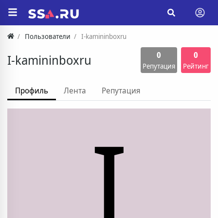
Пользователи
I-kamininboxru
0
0
I-kamininboxru
Репутация
Рейтинг
Профиль
Лента
Репутация
I