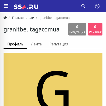
Пользователи
granitbeutagacomua
0
0
granitbeutagacomua
Репутация
Рейтинг
Профиль
Лента
Репутация
G