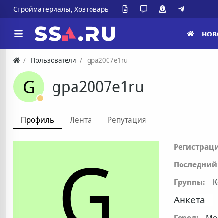
Стройматериалы, Хозтовары
НОВ
Пользователи
gpa2007e1ru
G
gpa2007e1ru
Профиль
Лента
Репутация
G
Регистраци
Последний 
Группы:
К
Анкета
Город:
Мо