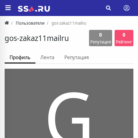
Пользователи
gos-zakaz11mailru
0
0
gos-zakaz11mailru
Репутация
Рейтинг
Профиль
Лента
Репутация
G