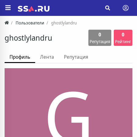
Пользователи
ghostlylandru
0
0
ghostlylandru
Репутация
Рейтинг
Профиль
Лента
Репутация
G