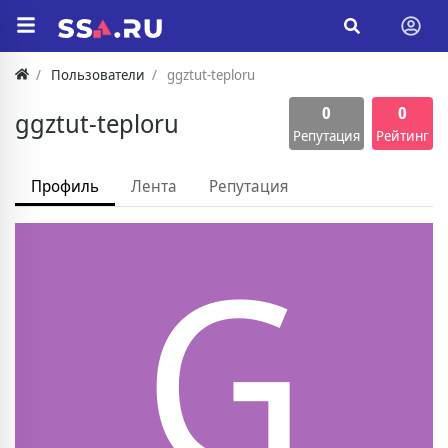
Пользователи
ggztut-teploru
0
0
ggztut-teploru
Репутация
Рейтинг
Профиль
Лента
Репутация
G