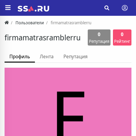
Пользователи
firmamatrasramblerru
0
0
firmamatrasramblerru
Репутация
Рейтинг
Профиль
Лента
Репутация
F