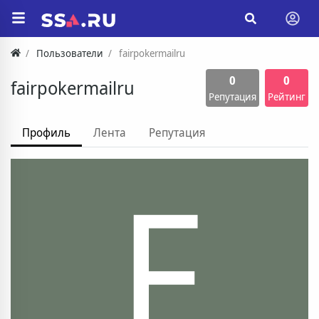
Пользователи
fairpokermailru
0
0
fairpokermailru
Репутация
Рейтинг
Профиль
Лента
Репутация
F