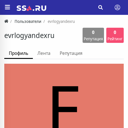
Пользователи
evrlogyandexru
0
0
evrlogyandexru
Репутация
Рейтинг
Профиль
Лента
Репутация
E