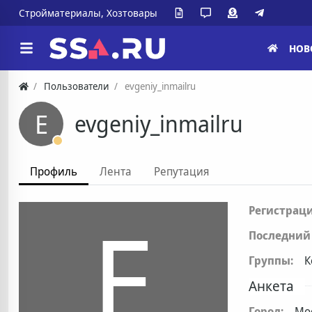
Стройматериалы, Хозтовары
НОВ
Пользователи
evgeniy_inmailru
E
evgeniy_inmailru
Профиль
Лента
Репутация
E
Регистраци
Последний 
Группы:
К
Анкета
Город:
Мо