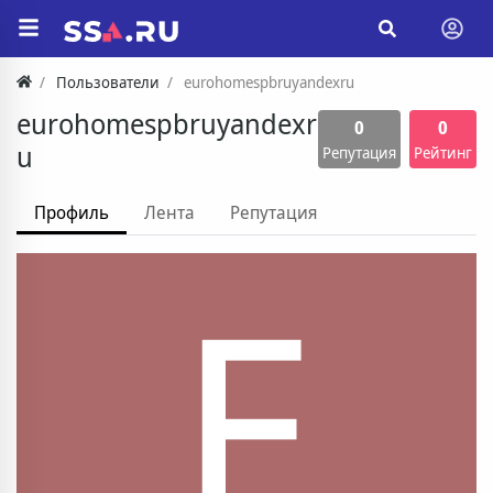
Пользователи
eurohomespbruyandexru
eurohomespbruyandexr
0
0
u
Репутация
Рейтинг
Профиль
Лента
Репутация
E