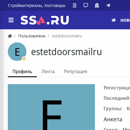
Стройматериалы, Хозтовары
НОВ
Пользователи
estetdoorsmailru
E
estetdoorsmailru
Профиль
Лента
Репутация
E
Регистраци
Последний 
Группы:
К
Анкета
Город:
Мо