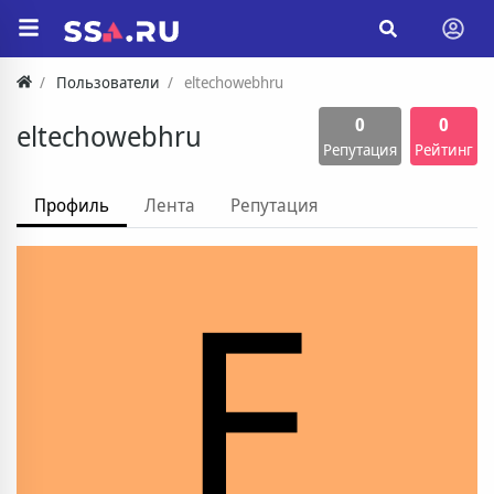
Пользователи
eltechowebhru
0
0
eltechowebhru
Репутация
Рейтинг
Профиль
Лента
Репутация
E