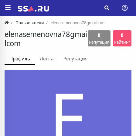
Пользователи
elenasemenovna78gmailcom
elenasemenovna78gmai
0
0
lcom
Репутация
Рейтинг
Профиль
Лента
Репутация
E