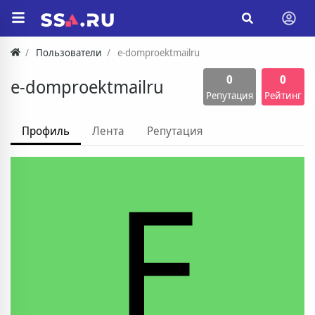
Пользователи
e-domproektmailru
0
0
e-domproektmailru
Репутация
Рейтинг
Профиль
Лента
Репутация
E