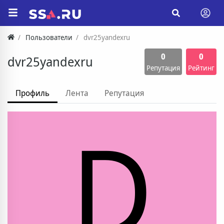
Пользователи
dvr25yandexru
0
0
dvr25yandexru
Репутация
Рейтинг
Профиль
Лента
Репутация
D