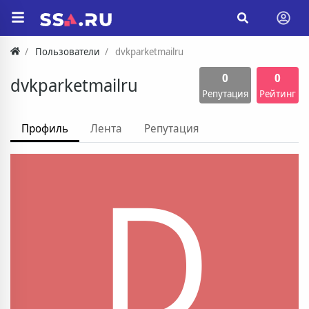
Пользователи
dvkparketmailru
0
0
dvkparketmailru
Репутация
Рейтинг
Профиль
Лента
Репутация
D