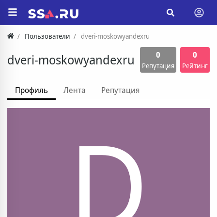
Пользователи
dveri-moskowyandexru
0
0
dveri-moskowyandexru
Репутация
Рейтинг
Профиль
Лента
Репутация
D