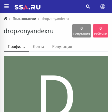
Пользователи
dropzonyandexru
0
0
dropzonyandexru
Репутация
Рейтинг
Профиль
Лента
Репутация
D