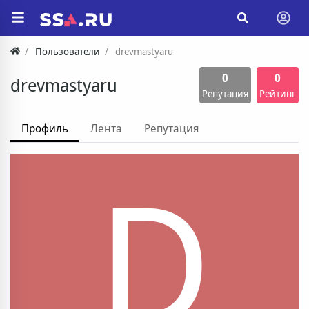
Пользователи
drevmastyaru
0
0
drevmastyaru
Репутация
Рейтинг
Профиль
Лента
Репутация
D