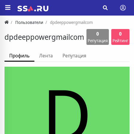
Пользователи
dpdeeppowergmailcom
0
0
dpdeeppowergmailcom
Репутация
Рейтинг
Профиль
Лента
Репутация
D