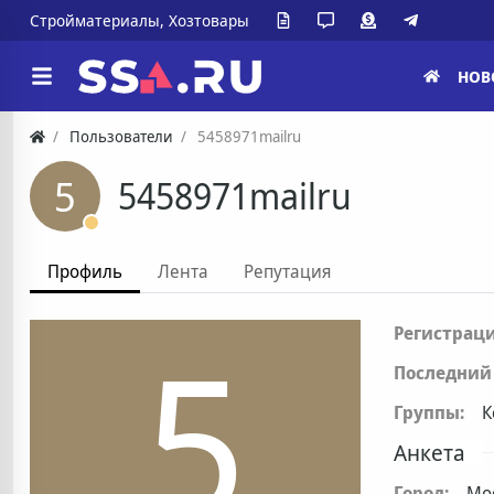
Стройматериалы, Хозтовары
НОВ
Пользователи
5458971mailru
5
5458971mailru
Профиль
Лента
Репутация
5
Регистраци
Последний 
Группы:
К
Анкета
Город:
Мо