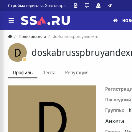
Стройматериалы, Хозтовары
НОВ
Пользователи
doskabrusspbruyandexru
D
doskabrusspbruyandex
Профиль
Лента
Репутация
D
Регистраци
Последний 
Группы:
К
Анкета
Город:
Мо