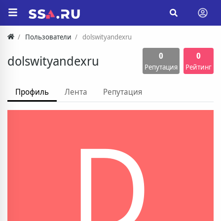
Пользователи
dolswityandexru
0
0
dolswityandexru
Репутация
Рейтинг
Профиль
Лента
Репутация
D