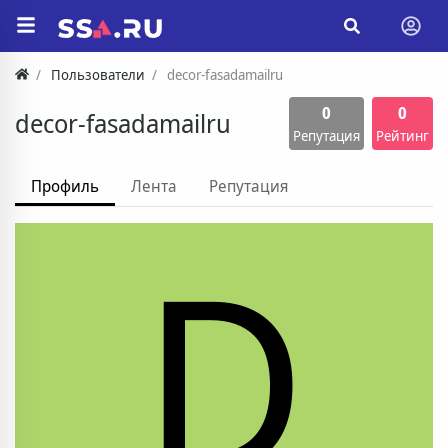
Пользователи
decor-fasadamailru
0
0
decor-fasadamailru
Репутация
Рейтинг
Профиль
Лента
Репутация
D