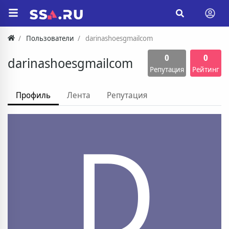
Пользователи
darinashoesgmailcom
0
0
darinashoesgmailcom
Репутация
Рейтинг
Профиль
Лента
Репутация
D