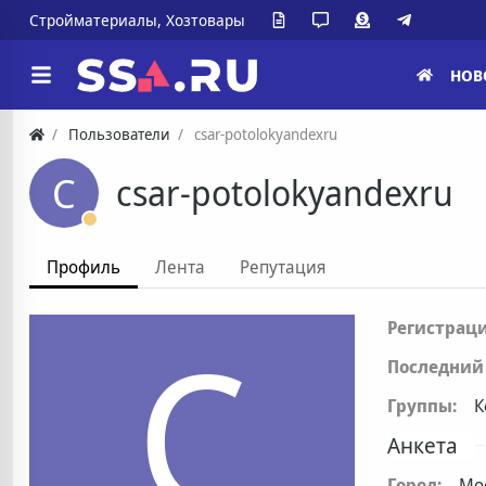
Стройматериалы, Хозтовары
НОВ
Пользователи
csar-potolokyandexru
C
csar-potolokyandexru
Профиль
Лента
Репутация
C
Регистраци
Последний 
Группы:
К
Анкета
Город:
Мо