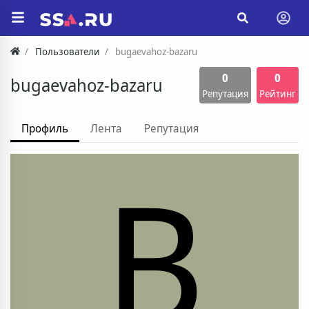
Пользователи
bugaevahoz-bazaru
0
0
bugaevahoz-bazaru
Репутация
Рейтинг
Профиль
Лента
Репутация
B