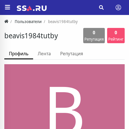
Пользователи
beavis1984tutby
0
0
beavis1984tutby
Репутация
Рейтинг
Профиль
Лента
Репутация
B