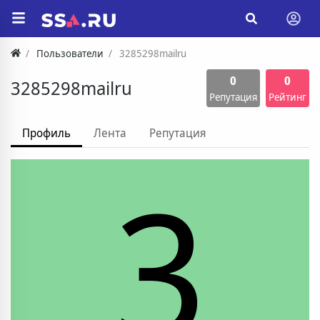
Пользователи
3285298mailru
0
0
3285298mailru
Репутация
Рейтинг
Профиль
Лента
Репутация
3